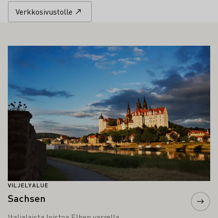
Verkkosivustolle
ÖS KIINNOSTAA SINUA
Lue lisää
VILJELYALUE
Sachsen
Italialaista loistoa Elben varrella