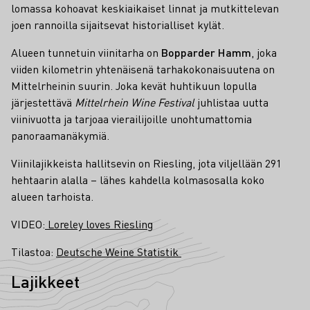
lomassa kohoavat keskiaikaiset linnat ja mutkittelevan
joen rannoilla sijaitsevat historialliset kylät.
Alueen tunnetuin viinitarha on
Bopparder Hamm
, joka
viiden kilometrin yhtenäisenä tarhakokonaisuutena on
Mittelrheinin suurin. Joka kevät huhtikuun lopulla
järjestettävä
Mittelrhein Wine Festival
juhlistaa uutta
viinivuotta ja tarjoaa vierailijoille unohtumattomia
panoraamanäkymiä.
Viinilajikkeista hallitsevin on Riesling, jota viljellään 291
hehtaarin alalla – lähes kahdella kolmasosalla koko
alueen tarhoista.
VIDEO:
Loreley loves Riesling
Tilastoa:
Deutsche Weine Statistik
Lajikkeet