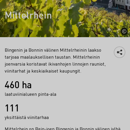
Mittelrhein
Bingenin ja Bonnin välinen Mittelrheinin laakso
tarjoaa maalauksellisen taustan. Mittelrheinin
joenvarsia koristavat ikivanhojen linnojen rauniot,
viinitarhat ja keskiaikaiset kaupungit.
Faktat
460 ha
laatuviinialueen pinta-ala
111
yksittäistä viinitarhaa
Mittelrhein on Rein-joen Bingenin ja Bonnin välinen jylhä