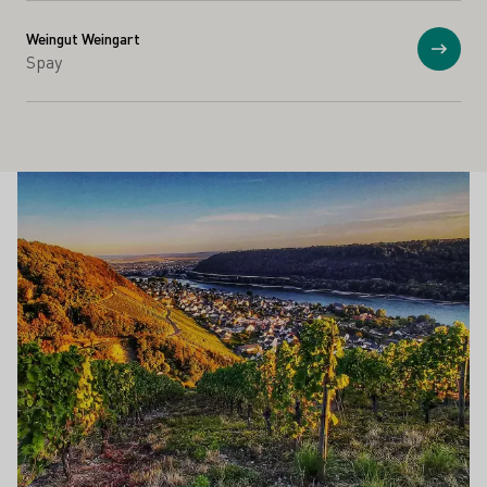
Weingut Weingart
Näytä
Spay
Winesights
Lue lisää