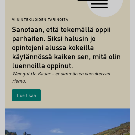
VIININTEKIJÖIDEN TARINOITA
Sanotaan, että tekemällä oppii
parhaiten. Siksi halusin jo
opintojeni alussa kokeilla
käytännössä kaiken sen, mitä olin
luennoilla oppinut.
Weingut Dr. Kauer – ensimmäisen vuosikerran
riemu.
Lue lisää
Viinikulttuurin kohokohdat Mittelrhein
Lue lisää