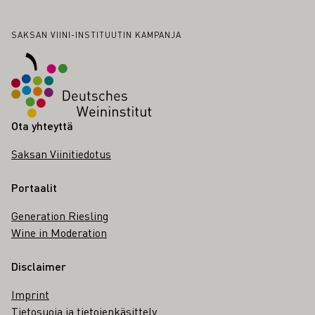
Alatunniste
SAKSAN VIINI-INSTITUUTIN KAMPANJA
Ota yhteyttä
Saksan Viinitiedotus
Portaalit
Generation Riesling
Wine in Moderation
Disclaimer
Imprint
Tietosuoja ja tietojenkäsittely