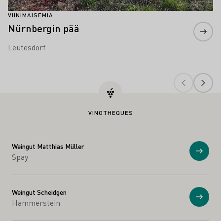
VIINIMAISEMIA
Nürnbergin pää
Leutesdorf
VINOTHEQUES
Weingut Matthias Müller
Näytä
Spay
Weingut Scheidgen
Näytä
Hammerstein