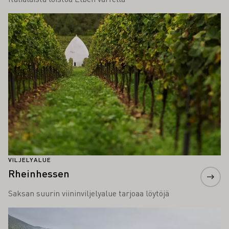
Lue lisää
VILJELYALUE
Rheinhessen
Saksan suurin viininviljelyalue tarjoaa löytöjä
Lue lisää