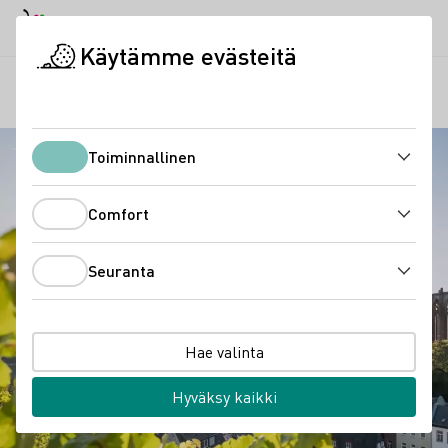
Daymode
Darkmode
Sulje
Avaa 
Käytämme evästeitä
Laatuviinialueet
Mittelrhein
Aloitussivu
Toiminnallinen
Toiminnallinen
Comfort
Comfort
Seuranta
Seuranta
Hae valinta
Hyväksy kaikki