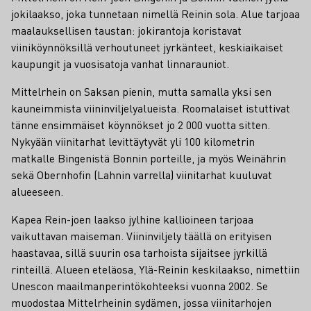
jokilaakso, joka tunnetaan nimellä Reinin sola. Alue tarjoaa
maalauksellisen taustan: jokirantoja koristavat
viiniköynnöksillä verhoutuneet jyrkänteet, keskiaikaiset
kaupungit ja vuosisatoja vanhat linnarauniot.
Mittelrhein on Saksan pienin, mutta samalla yksi sen
kauneimmista viininviljelyalueista. Roomalaiset istuttivat
tänne ensimmäiset köynnökset jo 2 000 vuotta sitten.
Nykyään viinitarhat levittäytyvät yli 100 kilometrin
matkalle Bingenistä Bonnin porteille, ja myös Weinährin
sekä Obernhofin (Lahnin varrella) viinitarhat kuuluvat
alueeseen.
Kapea Rein-joen laakso jylhine kallioineen tarjoaa
vaikuttavan maiseman. Viininviljely täällä on erityisen
haastavaa, sillä suurin osa tarhoista sijaitsee jyrkillä
rinteillä. Alueen eteläosa, Ylä-Reinin keskilaakso, nimettiin
Unescon maailmanperintökohteeksi vuonna 2002. Se
muodostaa Mittelrheinin sydämen, jossa viinitarhojen