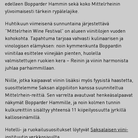
edelleen Bopparder Hammin sekä koko Mittelrheinin
ylivoimaisesti tärkein rypälelajike.
Huhtikuun viimeisenä sunnuntaina järjestettävä
”Mittelrhein Wine Festival” on alueen viinitilojen vuoden
kohokohta. Tapahtuma tarjoaa vahvasti kulinaarisen ja
vinologisen elämyksen: noin kymmenkunta Boppardin
viinitilaa esittelee viinejään pienten, huolella
valmistettujen ruokien kera – Reinin ja viinin harmonista
juhlaa parhaimmillaan.
Niille, jotka kaipaavat viinin lisäksi myös fyysistä haastetta,
suosittelemme Saksan alppiliiton kanssa suunniteltua
Mittelrhein-reittiä. Sen varrelta avautuvat henkeäsalpaavat
näkymät Bopparder Hammille, ja noin kolmen tunnin
kulkureittiin sisältyy yhteensä 11 kiipeilyosuutta jyrkillä
kallioseinämillä.
Hotelli- ja ruokailusuositukset löytyvät
Saksalaisen viini-
instituutin verkkosivuilta
.