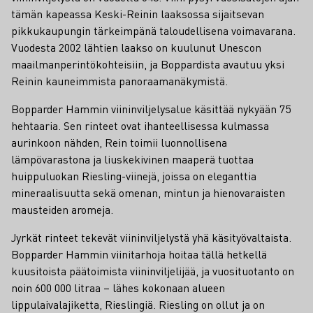
tämän kapeassa Keski-Reinin laaksossa sijaitsevan
pikkukaupungin tärkeimpänä taloudellisena voimavarana.
Vuodesta 2002 lähtien laakso on kuulunut Unescon
maailmanperintökohteisiin, ja Boppardista avautuu yksi
Reinin kauneimmista panoraamanäkymistä.
Bopparder Hammin viininviljelysalue käsittää nykyään 75
hehtaaria. Sen rinteet ovat ihanteellisessa kulmassa
aurinkoon nähden, Rein toimii luonnollisena
lämpövarastona ja liuskekivinen maaperä tuottaa
huippuluokan Riesling-viinejä, joissa on eleganttia
mineraalisuutta sekä omenan, mintun ja hienovaraisten
mausteiden aromeja.
Jyrkät rinteet tekevät viininviljelystä yhä käsityövaltaista.
Bopparder Hammin viinitarhoja hoitaa tällä hetkellä
kuusitoista päätoimista viininviljelijää, ja vuosituotanto on
noin 600 000 litraa – lähes kokonaan alueen
lippulaivalajiketta, Rieslingiä. Riesling on ollut ja on