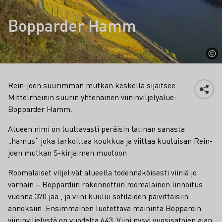
Bopparder Hamm
Rein-joen suurimman mutkan keskellä sijaitsee
Mittelrheinin suurin yhtenäinen viininviljelyalue:
Bopparder Hamm.
Alueen nimi on luultavasti peräisin latinan sanasta
„hamus“ joka tarkoittaa koukkua ja viittaa kuuluisan Rein-
joen mutkan S-kirjaimen muotoon.
Roomalaiset viljelivät alueella todennäköisesti viiniä jo
varhain – Boppardiin rakennettiin roomalainen linnoitus
vuonna 370 jaa., ja viini kuului sotilaiden päivittäisiin
annoksiin. Ensimmäinen luotettava maininta Boppardin
viininviljelystä on vuodelta 643. Viini pysyi vuosisatojen ajan