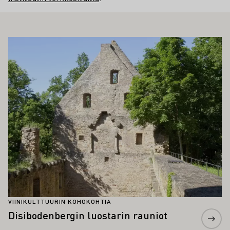
ÖS KIINNOSTAA SINUA
Lue lisää
VIINIKULTTUURIN KOHOKOHTIA
Disibodenbergin luostarin rauniot