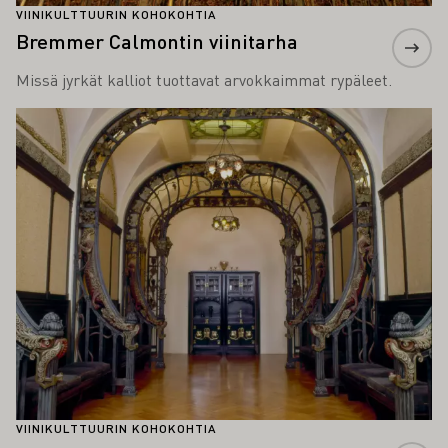
VIINIKULTTUURIN KOHOKOHTIA
Bremmer Calmontin viinitarha
Missä jyrkät kalliot tuottavat arvokkaimmat rypäleet.
Lue lisää
VIINIKULTTUURIN KOHOKOHTIA