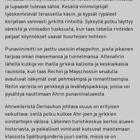
ja lupaavat tulevaa satoa. Kesällä viininviljelijät
työskentelevät terasseilla käsin, ja kypsät rypäleet
korjataan varovasti jyrkiltä rinteiltä. Syksyllä polku täyttyy
väreistä ja viinisadon tuoksusta, kun taas talvella rinteiden
paljaat köynnökset saavat huurteisen hohteen.
Punaviinireitti on jaettu useisiin etappeihin, joista jokainen
tarjoaa oman maisemansa ja tunnelmansa. Altenahrin
lähellä kulkija voi ihailla jyrkkiä kallioita ja keskiaikaisia
raunioita, kun taas Rechin ja Mayschossin seudulla
avautuvat näkymät ovat pehmeämpiä ja romanttisempia.
Reitin varrella on penkkejä ja levähdyspaikkoja, joissa voi
pysähtyä nauttimaan Ahrin punaviinialueesta.
Ahrweileristä Dernauhun johtava osuus on erityisen
vaikuttava: siellä polku kulkee Ahr-joen ja jyrkkien
viinitarhojen välissä. Läheinen turistikeskus kertoo alueen
historiasta, ja paikalliset viinituvat kutsuvat maistamaan
klassista Spätburgunderia juuri siellä, missä se on