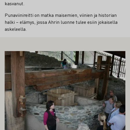
kasvanut.
Punaviinireitti on matka maisemien, viinien ja historian
halki – elämys, jossa Ahrin luonne tulee esiin jokaisella
askeleella.
ÖS KIINNOSTAA SINUA
Lue lisää