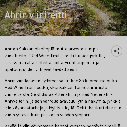
Ahrin viinireitti
Ahr on Saksan pienimpiä mutta arvostetuimpia
viinialueita. "Red Wine Trail" -reitti kulkee jyrkillä,
terassimaisilla rinteillä, joilla Frühburgunder ja
Spätburgunder viihtyvät täydellisesti.
Ahrin viinilaakson sydämessä kulkee 35 kilometriä pitkä
Red Wine Trail -polku, yksi Saksan tunnetuimmista
viinireiteistä. Se yhdistää Altenahrin ja Bad Neuenahr-
Ahrweilerin, ja sen varrella avautuu jylhiä näkymiä, jyrkkiä
viiniköynnöstarhoja ja idyllisiä kyliä. Reitti houkuttelee niin
viinin ystäviä kuin patikoijia vuoden ympäri.
Keväällä viiniköynnösten hennot versot vihertävät rinteillä