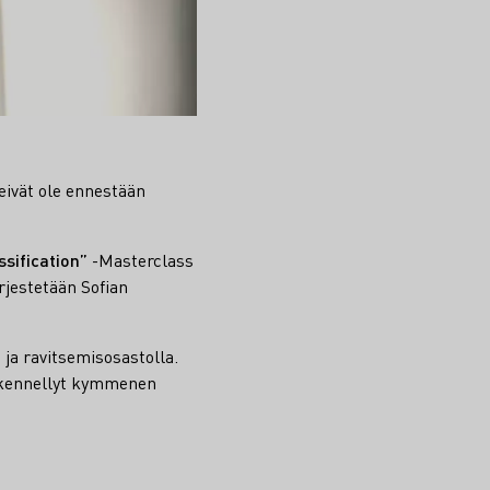
 eivät ole ennestään
sification”
-Masterclass
rjestetään Sofian
 ja ravitsemisosastolla.
öskennellyt kymmenen