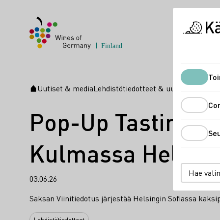
K
Toi
Uutiset & media
Lehdistötiedotteet & uutiset
Pop-Up 
Aloitussivu
Co
Pop-Up Tasting 5.
Se
Kulmassa Helsing
Hae vali
03.06.26
Saksan Viinitiedotus järjestää Helsingin Sofiassa kaksi
Lehdistötiedotteet