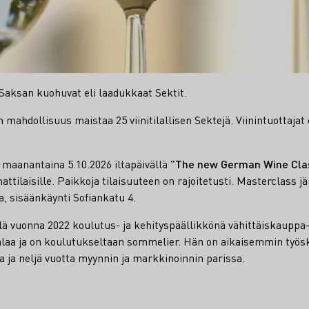
aksan kuohuvat eli laadukkaat Sektit.
 mahdollisuus maistaa 25 viinitilallisen Sektejä. Viinintuottajat
 maanantaina 5.10.2026 iltapäivällä
”
The new German Wine Clas
tilaisille. Paikkoja tilaisuuteen on rajoitetusti. Masterclass jä
 sisäänkäynti Sofiankatu 4.
llä vuonna 2022 koulutus- ja kehityspäällikkönä vähittäiskauppa-
ialaa ja on koulutukseltaan sommelier. Hän on aikaisemmin ty
a ja neljä vuotta myynnin ja markkinoinnin parissa.