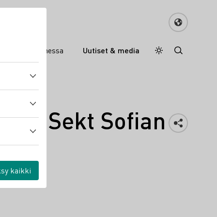
an viinit Suomessa
Uutiset & media
Daymode
Darkmode
sexy Sekt Sofian
sy kaikki