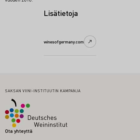
Lisätietoja
winesofgermany.com
Alatunniste
SAKSAN VIINI-INSTITUUTIN KAMPANJA
Ota yhteyttä