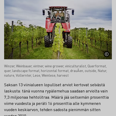
Winzer, Weinbauer, vintner, wine grower, viniculturalist, Querformat,
quer, landscape format, horizontal format, drauÃen, outside, Natur,
nature, Vollernter, Lese, Weinlese, harvest
Saksan 13 viinialueen lopulliset arviot kertovat selvästä
laskusta: tänä vuonna rypälemehua saadaan arviolta vain
7,3 miljoonaa hehtolitraa. Määrä jää seitsemän prosenttia
viime vuodesta ja peräti 16 prosenttia alle kymmenen
vuoden keskiarvon, tehden sadosta pienimmän sitten
vuoden 2010.