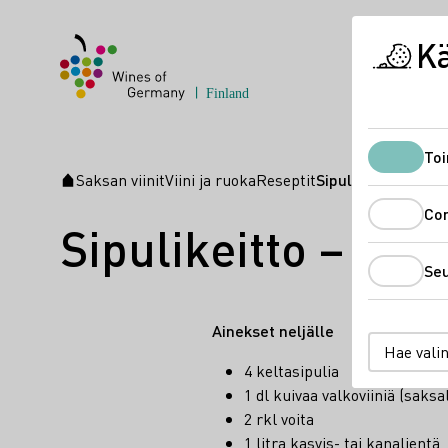
K
Toi
Saksan viinit
Viini ja ruoka
Reseptit
Sipulikeitto – Ue
Aloitussivu
Co
Sipulikeitto – U
Se
Ainekset neljälle
Hae vali
4 keltasipulia
1 dl kuivaa valkoviiniä (saksa
2 rkl voita
1 litra kasvis- tai kanalientä