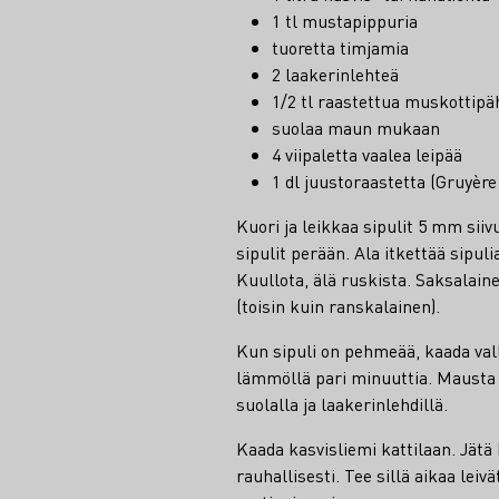
1 tl mustapippuria
tuoretta timjamia
2 laakerinlehteä
1/2 tl raastettua muskottipä
suolaa maun mukaan
4 viipaletta vaalea leipää
1 dl juustoraastetta (Gruyère
Kuori ja leikkaa sipulit 5 mm siivu
sipulit perään. Ala itkettää sipul
Kuullota, älä ruskista. Saksalaine
(toisin kuin ranskalainen).
Kun sipuli on pehmeää, kaada valk
lämmöllä pari minuuttia. Mausta 
suolalla ja laakerinlehdillä.
Kaada kasvisliemi kattilaan. Jät
rauhallisesti. Tee sillä aikaa leivä