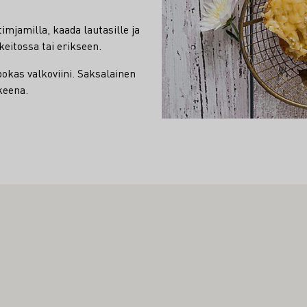
timjamilla, kaada lautasille ja
keitossa tai erikseen.
kas valkoviini. Saksalainen
keena.