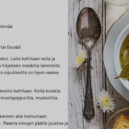
hkinää
 tai Gouda)
iksi. Laita kattilaan voita ja
ia hiljalleen miedolla lämmöllä.
n sipulikeitto on hyvin vaalea
oviini kattilaan. Keitä kovalla
mustapippurilla, muskotilla,
ä kannen alle kiehumaan
t. Raasta siivujen päälle juustoa ja