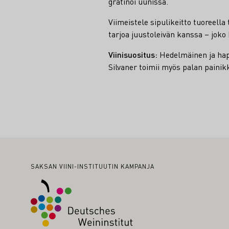
gratinoi uunissa.
Viimeistele sipulikeitto tuoreella 
tarjoa juustoleivän kanssa – joko 
Viinisuositus:
Hedelmäinen ja hapo
Silvaner toimii myös palan painik
Alatunniste
SAKSAN VIINI-INSTITUUTIN KAMPANJA