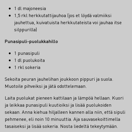
1 dl majoneesia
1,5 rkl herkkutattijauhoa (jos et löydä valmiiksi
jauhettua, kuivatuista herkkutateista voi jauhaa itse
silppurilla)
Punasipuli-puolukkahillo
1 punasipuli
1 dl puolukoita
1 rkl sokeria
Sekoita peuran jauhelihan joukkoon pippuri ja suola.
Muotoile pihveiksi ja jätä odottelemaan.
Laita puolukat pieneen kattilaan ja lämpöä hellaan. Kuori
ja leikkaa punasipuli kuutioiksi ja lisää puolukoiden
sekaan. Anna kiehua hiljalleen kannen alla niin, että sipuli
pehmenee, eli noin 10 minuuttia. Aja sauvasekoittimella
tasaiseksi ja lisää sokeria. Nosta liedeltä tekeytymään.