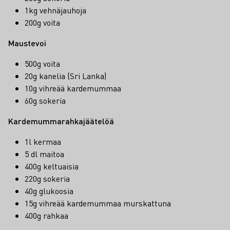
1kg vehnäjauhoja
200g voita
Maustevoi
500g voita
20g kanelia (Sri Lanka)
10g vihreää kardemummaa
60g sokeria
Kardemummarahkajäätelöä
1l kermaa
5 dl maitoa
400g keltuaisia
220g sokeria
40g glukoosia
15g vihreää kardemummaa murskattuna
400g rahkaa