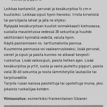
Leikkaa kantarellit, perunat ja kesäkurpitsa ½ cm:n
kuutioiksi. Leikkaa sipuli hyvin hienoksi. Irrota kirvelistä
tai persiljasta latvat ja jätä ne ehjiksi.
Ryöppää kesäkurpitsan kuutiot voimakkaasti kiehuvassa,
suolalla maustetussa vedessä 30 sekuntia ja huuhdo
välittömästi kylmällä vedellä, valuta hyvin.
Käytä paistamiseen ns. tarttumatonta pannua.
Kuumenna pannussa voi vaaleanruskeaksi, lisää perunat,
sienet ja sipuli ja paista kunnes ne alkavat kevyesti
ruskistua. Lisää valkosipuli, paista hetken ajan. Lisää
kesäkurpitsa ja yrtit, suola ja vasta jauhettu pippuri, paista
vielä 30-60 sekuntia ja nosta lämmitetyille lautasille tai
tarjoiluvadille.
Tarjoile ruoan kanssa paistettuja tai upotettuja munia, yksi
jokaista ruokailijaa kohden.
Viinisuositus:
esimerkiksi frankenilainen Silvaner.