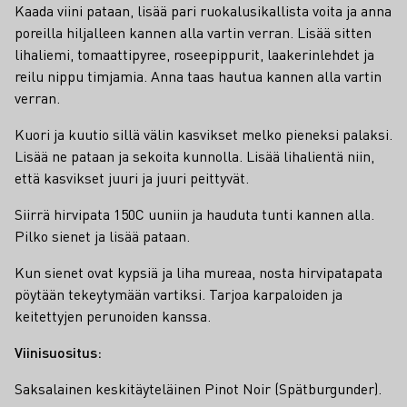
Kaada viini pataan, lisää pari ruokalusikallista voita ja anna
poreilla hiljalleen kannen alla vartin verran. Lisää sitten
lihaliemi, tomaattipyree, roseepippurit, laakerinlehdet ja
reilu nippu timjamia. Anna taas hautua kannen alla vartin
verran.
Kuori ja kuutio sillä välin kasvikset melko pieneksi palaksi.
Lisää ne pataan ja sekoita kunnolla. Lisää lihalientä niin,
että kasvikset juuri ja juuri peittyvät.
Siirrä hirvipata 150C uuniin ja hauduta tunti kannen alla.
Pilko sienet ja lisää pataan.
Kun sienet ovat kypsiä ja liha mureaa, nosta hirvipatapata
pöytään tekeytymään vartiksi. Tarjoa karpaloiden ja
keitettyjen perunoiden kanssa.
Viinisuositus:
Saksalainen keskitäyteläinen Pinot Noir (Spätburgunder).