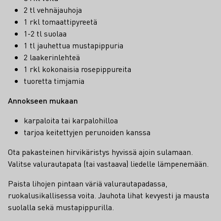
2 tl vehnäjauhoja
1 rkl tomaattipyreetä
1-2 tl suolaa
1 tl jauhettua mustapippuria
2 laakerinlehteä
1 rkl kokonaisia rosepippureita
tuoretta timjamia
Annokseen mukaan
karpaloita tai karpalohilloa
tarjoa keitettyjen perunoiden kanssa
Ota pakasteinen hirvikäristys hyvissä ajoin sulamaan.
Valitse valurautapata (tai vastaava) liedelle lämpenemään.
Paista lihojen pintaan väriä valurautapadassa,
ruokalusikallisessa voita. Jauhota lihat kevyesti ja mausta
suolalla sekä mustapippurilla.