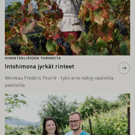
VIININTEKIJÖIDEN TARINOITA
Intohimona jyrkät rinteet
Weinbau Frédéric Fourré - työn arvo näkyy vaativilla
palstoilla
Lue lisää