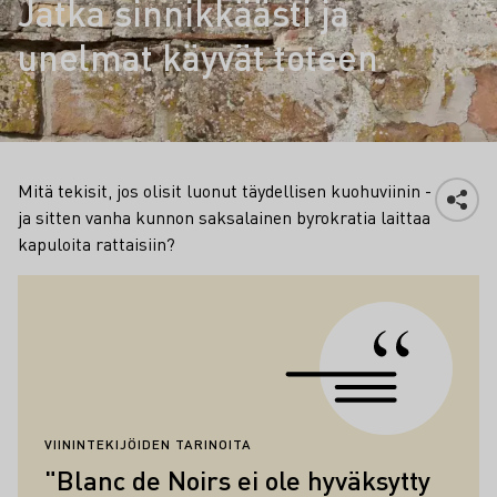
Jatka sinnikkäästi ja
unelmat käyvät toteen
Mitä tekisit, jos olisit luonut täydellisen kuohuviinin -
ja sitten vanha kunnon saksalainen byrokratia laittaa
kapuloita rattaisiin?
Lainaukset
VIININTEKIJÖIDEN TARINOITA
"Blanc de Noirs ei ole hyväksytty