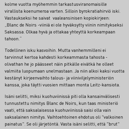
kolme vuotta myöhemmin tarkastusviranomaisille
virallista koenumeroa varten. Silloin byrokratiahirviö iski.
Vastaukseksi he saivat vaaleansinisen kopiokirjeen:
„Blanc de Noirs -viiniä ei ole hyväksytty viinin nimitykseksi
Saksassa. Olkaa hyvä ja ottakaa yhteyttä korkeampaan
tahoon.“
Todellinen isku kasvoihin. Mutta vanhemmilleni ei
tarvinnut kertoa kahdesti korkeammasta tahosta -
olivathan he jo päässeet näin pitkälle eivätkä he olleet
valmiita luopumaan unelmastaan. Ja niin alkoi kaksi vuotta
kestänyt kirjeenvaihto talous- ja viiniviljelyministeriön
kanssa, joka täytti vuosien mittaan monta Leitz-kansiota.
Isäni selitti, miksi kuohuviinissä piti olla kansainvälisesti
tunnustettu nimitys Blanc de Noirs, kun taas ministeriö
vaati, että saksalaisessa kuohuviinissä saisi olla vain
saksalainen nimitys. Vaihtoehtoinen ehdotus oli "valkoinen
painatus". Se oli järjetöntä. Vasta isäni selitti, että "brut"