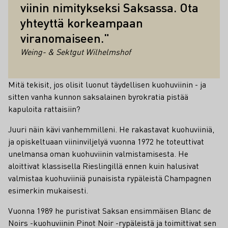
viinin nimitykseksi Saksassa. Ota
yhteyttä korkeampaan
viranomaiseen."
Weing- & Sektgut Wilhelmshof
Mitä tekisit, jos olisit luonut täydellisen kuohuviinin - ja
sitten vanha kunnon saksalainen byrokratia pistää
kapuloita rattaisiin?
Juuri näin kävi vanhemmilleni. He rakastavat kuohuviiniä,
ja opiskeltuaan viininviljelyä vuonna 1972 he toteuttivat
unelmansa oman kuohuviinin valmistamisesta. He
aloittivat klassisella Rieslingillä ennen kuin halusivat
valmistaa kuohuviiniä punaisista rypäleistä Champagnen
esimerkin mukaisesti.
Vuonna 1989 he puristivat Saksan ensimmäisen Blanc de
Noirs -kuohuviinin Pinot Noir -rypäleistä ja toimittivat sen