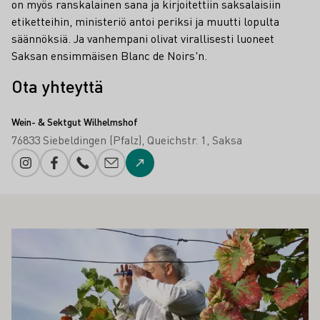
on myös ranskalainen sana ja kirjoitettiin saksalaisiin
etiketteihin, ministeriö antoi periksi ja muutti lopulta
säännöksiä. Ja vanhempani olivat virallisesti luoneet
Saksan ensimmäisen Blanc de Noirs'n.
Ota yhteyttä
Wein- & Sektgut Wilhelmshof
76833 Siebeldingen (Pfalz)
Queichstr. 1
Saksa
Instagram
Facebook
Puhelinnumero
Sähköpostin lisäys
Verkkosivustolle
ÖS KIINNOSTAA SINUA
Lue lisää