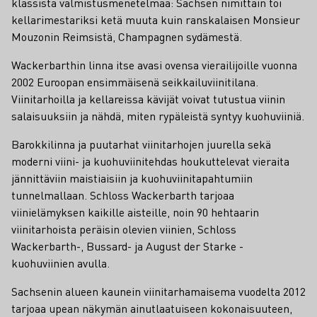
klassista valmistusmenetelmää: Sachsen nimittäin toi
kellarimestariksi ketä muuta kuin ranskalaisen Monsieur
Mouzonin Reimsistä, Champagnen sydämestä.
Wackerbarthin linna itse avasi ovensa vierailijoille vuonna
2002 Euroopan ensimmäisenä seikkailuviinitilana.
Viinitarhoilla ja kellareissa kävijät voivat tutustua viinin
salaisuuksiin ja nähdä, miten rypäleistä syntyy kuohuviiniä.
Barokkilinna ja puutarhat viinitarhojen juurella sekä
moderni viini- ja kuohuviinitehdas houkuttelevat vieraita
jännittäviin maistiaisiin ja kuohuviinitapahtumiin
tunnelmallaan. Schloss Wackerbarth tarjoaa
viinielämyksen kaikille aisteille, noin 90 hehtaarin
viinitarhoista peräisin olevien viinien, Schloss
Wackerbarth-, Bussard- ja August der Starke -
kuohuviinien avulla.
Sachsenin alueen kaunein viinitarhamaisema vuodelta 2012
tarjoaa upean näkymän ainutlaatuiseen kokonaisuuteen,