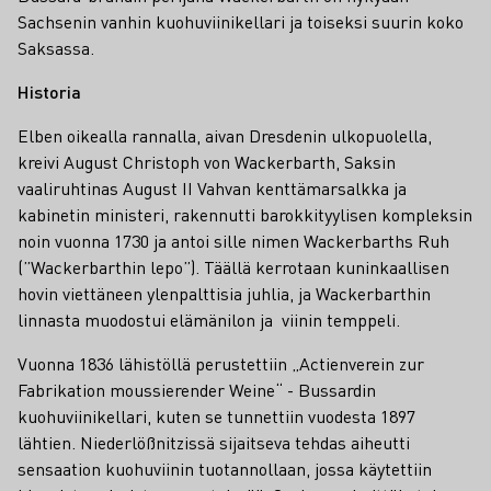
Sachsenin vanhin kuohuviinikellari ja toiseksi suurin koko
Saksassa.
Historia
Elben oikealla rannalla, aivan Dresdenin ulkopuolella,
kreivi August Christoph von Wackerbarth, Saksin
vaaliruhtinas August II Vahvan kenttämarsalkka ja
kabinetin ministeri, rakennutti barokkityylisen kompleksin
noin vuonna 1730 ja antoi sille nimen Wackerbarths Ruh
(”Wackerbarthin lepo”). Täällä kerrotaan kuninkaallisen
hovin viettäneen ylenpalttisia juhlia, ja Wackerbarthin
linnasta muodostui elämänilon ja viinin temppeli.
Vuonna 1836 lähistöllä perustettiin „Actienverein zur
Fabrikation moussierender Weine“ - Bussardin
kuohuviinikellari, kuten se tunnettiin vuodesta 1897
lähtien. Niederlößnitzissä sijaitseva tehdas aiheutti
sensaation kuohuviinin tuotannollaan, jossa käytettiin