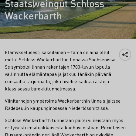
Staatsweingut Schloss
Wackerbarth
Elämyksellisesti saksilainen – tämä on aina ollut
motto Schloss Wackerbarthin linnassa Sachsenissa.
Se symboloi linnan rakentajan 1700-luvun lopulla
vallinnutta elämäntapaa ja jatkuu tänäkin päivänä
runsaalla tarjonnalla, joka hivelee kaikkia aisteja
klassisessa barokkitunnelmassa.
Viinitarhojen ympäröimä Wackerbarthin linna sijaitsee
Radebeulin kaupunginosassa Niederlössnitzissä.
Schloss Wackerbarth tunnetaan paitsi viineistään myös
erityisesti ensiluokkaisesta kuohuviinistään. Perinteisen
Bussard-brändin perijänä Wackerbarth on nykyään