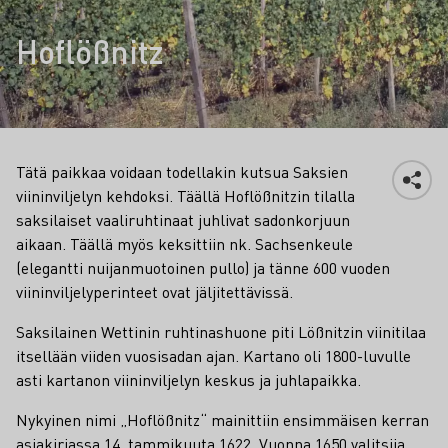
Hoflößnitz
Tätä paikkaa voidaan todellakin kutsua Saksien
viininviljelyn kehdoksi. Täällä Hoflößnitzin tilalla
saksilaiset vaaliruhtinaat juhlivat sadonkorjuun
aikaan. Täällä myös keksittiin nk. Sachsenkeule
(elegantti nuijanmuotoinen pullo) ja tänne 600 vuoden
viininviljelyperinteet ovat jäljitettävissä.
Saksilainen Wettinin ruhtinashuone piti Lößnitzin viinitilaa
itsellään viiden vuosisadan ajan. Kartano oli 1800-luvulle
asti kartanon viininviljelyn keskus ja juhlapaikka.
Nykyinen nimi „Hoflößnitz“ mainittiin ensimmäisen kerran
asiakirjassa 14. tammikuuta 1622. Vuonna 1650 valitsija