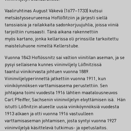
Vaaliruhtinas August Väkevä (1677–1733) kutsui
metsästysseurueensa Hoflößitziin ja järjesti siellä
tanssiaisia ja railakkaita sadonkorjuujuhlia, joissa viiniä
tarjoiltiin runsaasti. Tänä aikana rakennettiin
myös kartano, jonka kellarissa oli prinssille tarkoitettu
maisteluhuone nimeltä Kellerstube.
Vuonna 1843 Hoflössnitz sai valtion viinitilan aseman, ja se
pysyi sellaisena kunnes viininviljely Lößnitzissä
taantui viinikirvasta johtuen vuonna 1889.
Viininviljelyperinnettä jatkettiin vuonna 1911, kun
viiniköynnöksen varttamisasema perustettiin. Sen
johtajana toimi vuodesta 1916 lähtien maatalousneuvos
Carl Pfeiffer, Sachsenin viininviljelyn elvyttämisen isä. Hän
istutti Lößnitzin alueelle uusia viiniköynnöksiä vuodesta
1913 alkaen ja otti vuonna 1916 vastuulleen
varttamisaseman johtamisen, josta syntyi vuonna 1927
viininviljelyä käsittelevä tutkimus- ja opetuslaitos.