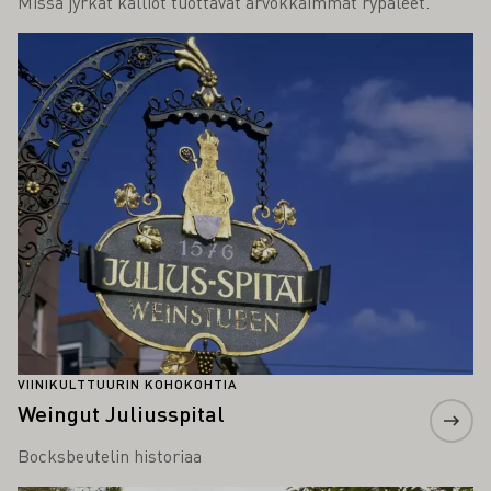
Missä jyrkät kalliot tuottavat arvokkaimmat rypäleet.
Lue lisää
VIINIKULTTUURIN KOHOKOHTIA
Weingut Juliusspital
Bocksbeutelin historiaa