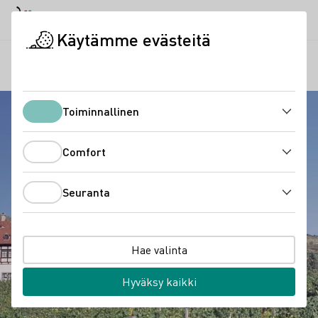
Daymode
Darkmode
Sulje
Avaa 
Käytämme evästeitä
Laatuviinialueet
Hoflößnitz
Aloitussivu
Toiminnallinen
Toiminnallinen
Comfort
Comfort
Seuranta
Seuranta
Hae valinta
Hyväksy kaikki