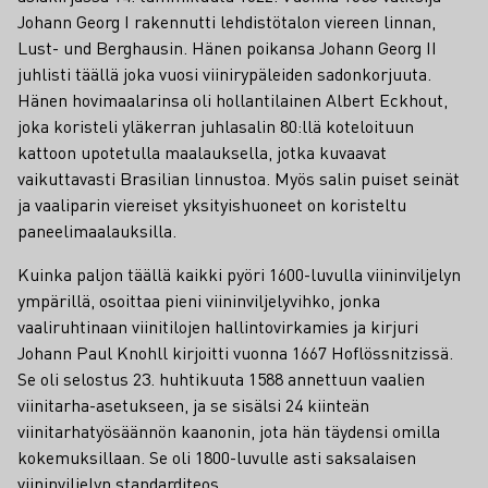
Johann Georg I rakennutti lehdistötalon viereen linnan,
Lust- und Berghausin. Hänen poikansa Johann Georg II
juhlisti täällä joka vuosi viinirypäleiden sadonkorjuuta.
Hänen hovimaalarinsa oli hollantilainen Albert Eckhout,
joka koristeli yläkerran juhlasalin 80:llä koteloituun
kattoon upotetulla maalauksella, jotka kuvaavat
vaikuttavasti Brasilian linnustoa. Myös salin puiset seinät
ja vaaliparin viereiset yksityishuoneet on koristeltu
paneelimaalauksilla.
Kuinka paljon täällä kaikki pyöri 1600-luvulla viininviljelyn
ympärillä, osoittaa pieni viininviljelyvihko, jonka
vaaliruhtinaan viinitilojen hallintovirkamies ja kirjuri
Johann Paul Knohll kirjoitti vuonna 1667 Hoflössnitzissä.
Se oli selostus 23. huhtikuuta 1588 annettuun vaalien
viinitarha-asetukseen, ja se sisälsi 24 kiinteän
viinitarhatyösäännön kaanonin, jota hän täydensi omilla
kokemuksillaan. Se oli 1800-luvulle asti saksalaisen
viininviljelyn standarditeos.