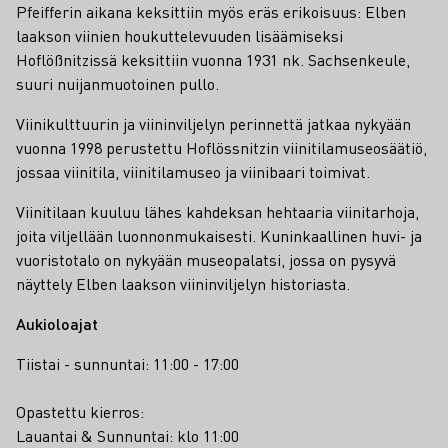
Pfeifferin aikana keksittiin myös eräs erikoisuus: Elben
laakson viinien houkuttelevuuden lisäämiseksi
Hoflößnitzissä keksittiin vuonna 1931 nk. Sachsenkeule,
suuri nuijanmuotoinen pullo.
Viinikulttuurin ja viininviljelyn perinnettä jatkaa nykyään
vuonna 1998 perustettu Hoflössnitzin viinitilamuseosäätiö,
jossaa viinitila, viinitilamuseo ja viinibaari toimivat.
Viinitilaan kuuluu lähes kahdeksan hehtaaria viinitarhoja,
joita viljellään luonnonmukaisesti. Kuninkaallinen huvi- ja
vuoristotalo on nykyään museopalatsi, jossa on pysyvä
näyttely Elben laakson viininviljelyn historiasta.
Aukioloajat
Tiistai - sunnuntai: 11:00 - 17:00
Opastettu kierros:
Lauantai & Sunnuntai: klo 11:00