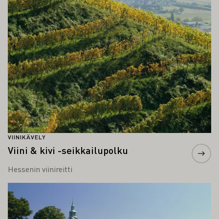
VIINIKÄVELY
Viini & kivi -seikkailupolku
Hessenin viinireitti
Lue lisää