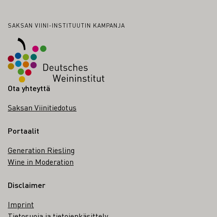
Alatunniste
SAKSAN VIINI-INSTITUUTIN KAMPANJA
Ota yhteyttä
Saksan Viinitiedotus
Portaalit
Generation Riesling
Wine in Moderation
Disclaimer
Imprint
Tietosuoja ja tietojenkäsittely