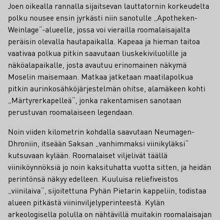
Joen oikealla rannalla sijaitsevan lauttatornin korkeudelta
polku nousee ensin jyrkästi niin sanotulle „Apotheken-
Weinlage“-alueelle, jossa voi vierailla roomalaisajalta
peräisin olevalla hautapaikalla. Kapeaa ja hieman taitoa
vaativaa polkua pitkin saavutaan liuskekiviluolille ja
näköalapaikalle, josta avautuu erinomainen näkymä
Moselin maisemaan. Matkaa jatketaan maatilapolkua
pitkin aurinkosähköjärjestelmän ohitse, alamäkeen kohti
„Märtyrerkapelleä“, jonka rakentamisen sanotaan
perustuvan roomalaiseen legendaan.
Noin viiden kilometrin kohdalla saavutaan Neumagen-
Dhroniin, itseään Saksan „vanhimmaksi viinikyläksi“
kutsuvaan kylään. Roomalaiset viljelivät täällä
viiniköynnöksiä jo noin kaksituhatta vuotta sitten, ja heidän
perintönsä näkyy edelleen. Kuuluisa reliefiveistos
„viinilaiva“, sijoitettuna Pyhän Pietarin kappeliin, todistaa
alueen pitkästä viininviljelyperinteestä. Kylän
arkeologisella polulla on nähtävillä muitakin roomalaisajan