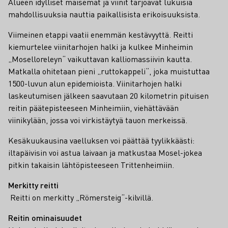
Alueen idylliset maisemat ja viinit tarjoavat lukuisia
mahdollisuuksia nauttia paikallisista erikoisuuksista.
Viimeinen etappi vaatii enemmän kestävyyttä. Reitti
kiemurtelee viinitarhojen halki ja kulkee Minheimin
„Moselloreleyn“ vaikuttavan kalliomassiivin kautta.
Matkalla ohitetaan pieni „ruttokappeli“, joka muistuttaa
1500-luvun alun epidemioista. Viinitarhojen halki
laskeutumisen jälkeen saavutaan 20 kilometrin pituisen
reitin päätepisteeseen Minheimiin, viehättävään
viinikylään, jossa voi virkistäytyä tauon merkeissä.
Kesäkuukausina vaelluksen voi päättää tyylikkäästi:
iltapäivisin voi astua laivaan ja matkustaa Mosel-jokea
pitkin takaisin lähtöpisteeseen Trittenheimiin.
Merkitty reitti
Reitti on merkitty „Römersteig“-kilvillä.
Reitin ominaisuudet