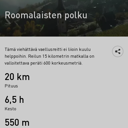
Roomalaisten polku
Tämä viehättävä vaellusreitti ei liioin kuulu
helppoihin. Reilun 15 kilometrin matkalla on
valloitettava peräti 600 korkeusmetriä.
Faktat
20 km
Pituus
6,5 h
Kesto
550 m