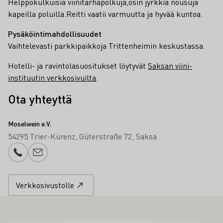
Helppokulkuisia viinitarhapolkuja,osin jyrkkiä nousuja
kapeilla poluilla.Reitti vaatii varmuutta ja hyvää kuntoa.
Pysäköintimahdollisuudet
Vaihtelevasti parkkipaikkoja Trittenheimin keskustassa.
Hotelli- ja ravintolasuositukset löytyvät
Saksan viini-
instituutin verkkosivuilta
.
Ota yhteyttä
Moselwein e.V.
54295 Trier-Kürenz
Güterstraße 72
Saksa
Puhelinnumero
Sähköpostin lisäys
Verkkosivustolle
ÖS KIINNOSTAA SINUA