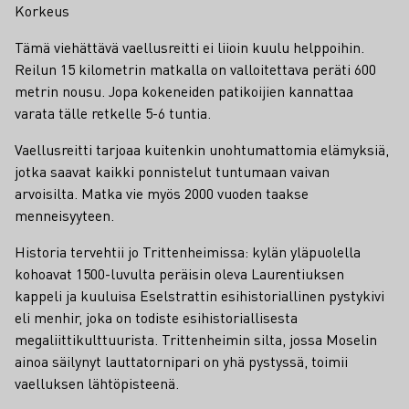
Korkeus
Tämä viehättävä vaellusreitti ei liioin kuulu helppoihin.
Reilun 15 kilometrin matkalla on valloitettava peräti 600
metrin nousu. Jopa kokeneiden patikoijien kannattaa
varata tälle retkelle 5-6 tuntia.
Vaellusreitti tarjoaa kuitenkin unohtumattomia elämyksiä,
jotka saavat kaikki ponnistelut tuntumaan vaivan
arvoisilta. Matka vie myös 2000 vuoden taakse
menneisyyteen.
Historia tervehtii jo Trittenheimissa: kylän yläpuolella
kohoavat 1500-luvulta peräisin oleva Laurentiuksen
kappeli ja kuuluisa Eselstrattin esihistoriallinen pystykivi
eli menhir, joka on todiste esihistoriallisesta
megaliittikulttuurista. Trittenheimin silta, jossa Moselin
ainoa säilynyt lauttatornipari on yhä pystyssä, toimii
vaelluksen lähtöpisteenä.