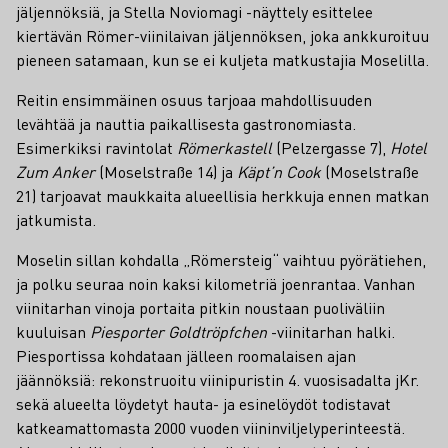
jäljennöksiä, ja Stella Noviomagi -näyttely esittelee
kiertävän Römer-viinilaivan jäljennöksen, joka ankkuroituu
pieneen satamaan, kun se ei kuljeta matkustajia Moselilla.
Reitin ensimmäinen osuus tarjoaa mahdollisuuden
levähtää ja nauttia paikallisesta gastronomiasta.
Esimerkiksi ravintolat
Römerkastell
(Pelzergasse 7),
Hotel
Zum Anker
(Moselstraße 14) ja
Käpt’n Cook
(Moselstraße
21) tarjoavat maukkaita alueellisia herkkuja ennen matkan
jatkumista.
Moselin sillan kohdalla „Römersteig“ vaihtuu pyörätiehen,
ja polku seuraa noin kaksi kilometriä joenrantaa. Vanhan
viinitarhan vinoja portaita pitkin noustaan puoliväliin
kuuluisan
Piesporter Goldtröpfchen
-viinitarhan halki.
Piesportissa kohdataan jälleen roomalaisen ajan
jäännöksiä: rekonstruoitu viinipuristin 4. vuosisadalta jKr.
sekä alueelta löydetyt hauta- ja esinelöydöt todistavat
katkeamattomasta 2000 vuoden viininviljelyperinteestä.