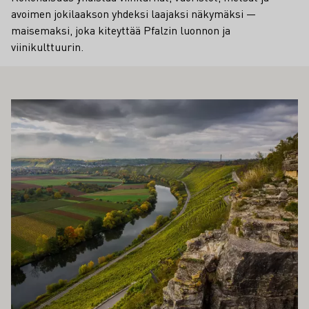
avoimen jokilaakson yhdeksi laajaksi näkymäksi —
maisemaksi, joka kiteyttää Pfalzin luonnon ja
viinikulttuurin.
ÖS KIINNOSTAA SINUA
Lue lisää