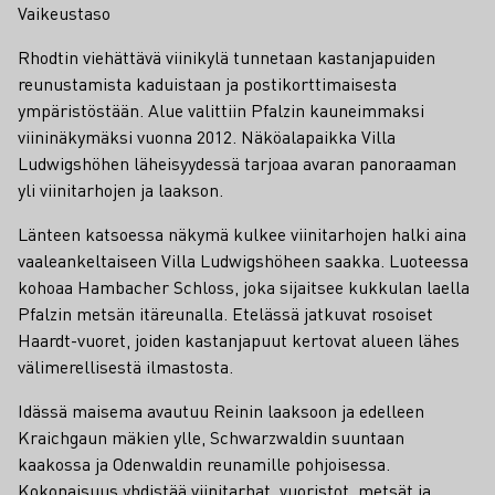
Vaikeustaso
Rhodtin viehättävä viinikylä tunnetaan kastanjapuiden
reunustamista kaduistaan ja postikorttimaisesta
ympäristöstään. Alue valittiin Pfalzin kauneimmaksi
viininäkymäksi vuonna 2012.
Näköalapaikka Villa
Ludwigshöhen läheisyydessä tarjoaa avaran panoraaman
yli viinitarhojen ja laakson.
Länteen katsoessa näkymä kulkee viinitarhojen halki aina
vaaleankeltaiseen Villa Ludwigshöheen saakka. Luoteessa
kohoaa Hambacher Schloss, joka sijaitsee kukkulan laella
Pfalzin metsän itäreunalla. Etelässä jatkuvat rosoiset
Haardt-vuoret, joiden kastanjapuut kertovat alueen lähes
välimerellisestä ilmastosta.
Idässä maisema avautuu Reinin laaksoon ja edelleen
Kraichgaun mäkien ylle, Schwarzwaldin suuntaan
kaakossa ja Odenwaldin reunamille pohjoisessa.
Kokonaisuus yhdistää viinitarhat, vuoristot, metsät ja