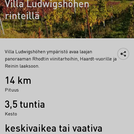
Villa Ludwigshöhen
rinteillä
Villa Ludwigshöhen ympäristö avaa laajan
panoraaman Rhodtin viinitarhoihin, Haardt-vuorille ja
Reinin laaksoon.
Faktat
14 km
Pituus
3,5 tuntia
Kesto
keskivaikea tai vaativa