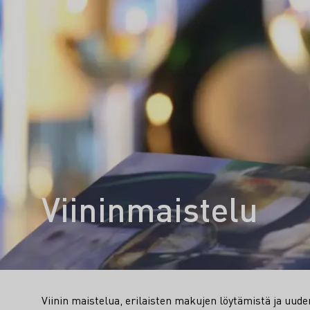
Viininmaistelu
Viinin maistelua, erilaisten makujen löytämistä ja uud