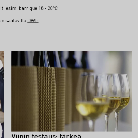
it, esim. barrique 18 - 20°C
on saatavilla
DWI-
Viinin testaus: tärkeä