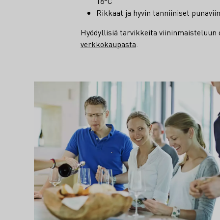
18°C
Rikkaat ja hyvin tanniiniset punaviin
Hyödyllisiä tarvikkeita viininmaisteluun 
verkkokaupasta
.
Teaser