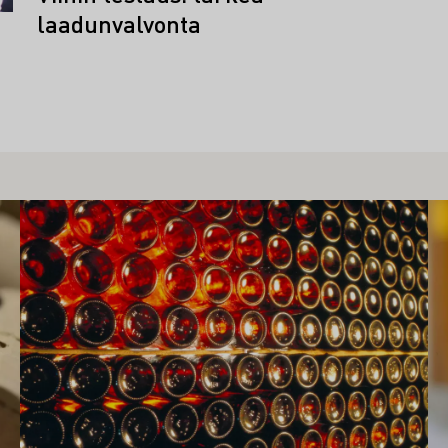
laadunvalvonta
Lue lisää
Lue