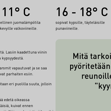
 11° C
16 - 18° C
eellinen juomalämpötila
sopivat kypsille, täyteläisille
kevyille valkoviineille.
punaviineille.
tä. Lasiin kaadettuna viinin
Mitä tarkoi
a kypsyydestä.
Niin sanotut ky
pyöritetään 
 aromit vapautuvat ja se saa
viinin viskosi
reunoil
vat parhaiten esiin.
ainesosien p
"kyy
aan eri puolilla suuta, jolloin
korkeampi vis
enemmän 
pyöräytettäes
ä edetä oikeassa
läisiä, kuivat ennen