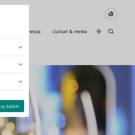
an viinit Suomessa
Uutiset & media
Daymode
Darkmode
sy kaikki