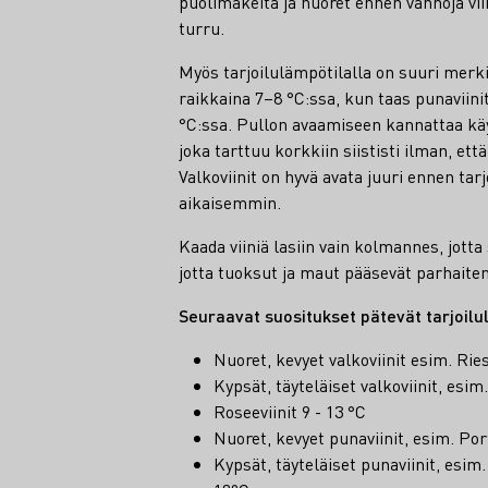
puolimakeita ja nuoret ennen vanhoja vii
turru.
Myös tarjoilulämpötilalla on suuri merki
raikkaina 7–8 °C:ssa, kun taas punaviini
°C:ssa. Pullon avaamiseen kannattaa kä
joka tarttuu korkkiin siististi ilman, ett
Valkoviinit on hyvä avata juuri ennen tar
aikaisemmin.
Kaada viiniä lasiin vain kolmannes, jotta s
jotta tuoksut ja maut pääsevät parhaiten 
Seuraavat suositukset pätevät tarjoilu
Nuoret, kevyet valkoviinit esim. Rie
Kypsät, täyteläiset valkoviinit, esi
Roseeviinit 9 - 13 °C
Nuoret, kevyet punaviinit, esim. Por
Kypsät, täyteläiset punaviinit, esim