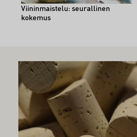
Viininmaistelu: seurallinen
kokemus
TAA MYÖS KIINNOSTAA SINUA
Lue lisää