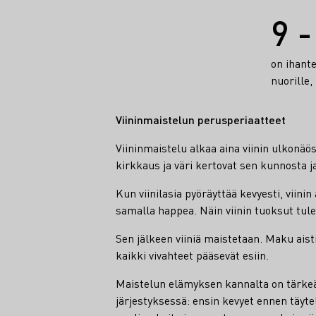
Faktat
9 -
on ihant
nuorille, 
Viininmaistelun perusperiaatteet
Viininmaistelu alkaa aina viinin ulkonäös
kirkkaus ja väri kertovat sen kunnosta j
Kun viinilasia pyöräyttää kevyesti, viinin
samalla happea. Näin viinin tuoksut tule
Sen jälkeen viiniä maistetaan. Maku aistit
kaikki vivahteet pääsevät esiin.
Maistelun elämyksen kannalta on tärkeä
järjestyksessä: ensin kevyet ennen täyte