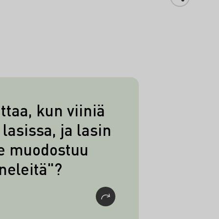
ttaa, kun viiniä
yneleet antavat tietoa
lasissa, ja lasin
teetista ja siten eri
le muodostuu
itoisuuksista. Mitä
neleitä"?
kositeetti on, sitä
raitoja syntyy
sä - eli kyyneleitä.