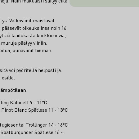
nejä. Näin makuaisti säilyy eikä
tys. Valkoviinit maistuvat
t pääsevät oikeuksiinsa noin 16
yttää laadukasta korkkiruuvia,
ä muruja päätyy viiniin.
joilua, punaviinit hieman
itä voi pyöritellä helposti ja
esille.
lämpötilaan:
sling Kabinett 9 - 11°C
m. Pinot Blanc Spätlese 11 - 13°C
tugieser tai Trollinger 14 - 16°C
. Spätburgunder Spätlese 16 -