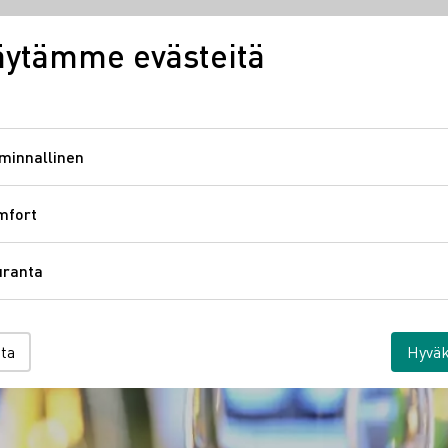
äytämme evästeitä
Saksan viinit
Laatuviinialueet
Saks
minnallinen
Toiminnallinen
mfort
Comfort
uranta
Seuranta
nta
Hyväk